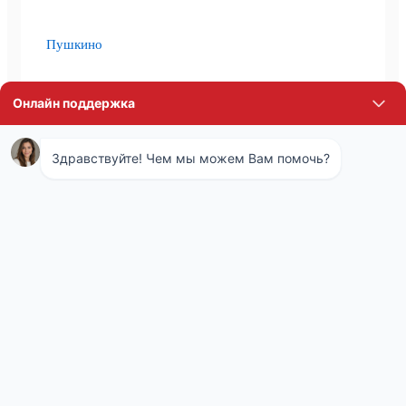
Пушкино
Щёлково
Дедовск
Некрасовский
Жуковский
Климовск