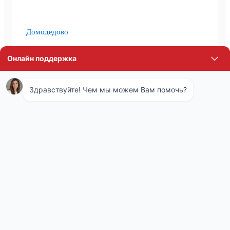
Домодедово
Подольск
Михнево
Ивантеевка
Пушкино
Щёлково