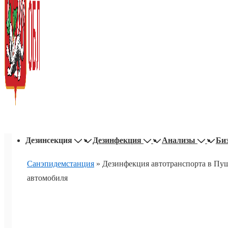
Основная
Дезинсекция
Дезинфекция
Анализы
Би
навигация
Санэпидемстанция
»
Дезинфекция автотранспорта в Пуш
автомобиля