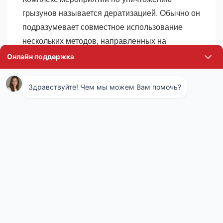
грызунов называется дератизацией. Обычно он
подразумевает совместное использование
нескольких методов, направленных на
уничтожение, препятствие распространению и
профилактику последующего появления
грызунов в доме или на участке. Сотрудники
санэпидемстанции определяют наиболее
подходящую стратегию борьбы с вредителями,
исходя из анализа обстановки, а также
назначения и особенностей использования
здания или участка. Обычно для борьбы с
крысами, кротами и полевками применяют
комбинацию из следующих методов:
Механический – установка ловушек и
препятствий вблизи мест скопления, гнезд,