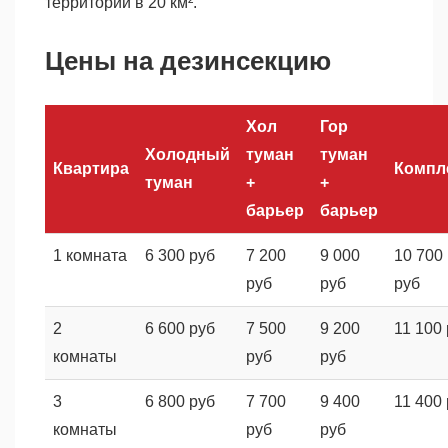
территории в 20 км².
Цены на дезинсекцию
Хол
Гор
Холодный
туман
туман
Квартира
Компл
туман
+
+
барьер
барьер
1 комната
6 300 руб
7 200
9 000
10 700
руб
руб
руб
2
6 600 руб
7 500
9 200
11 100
комнаты
руб
руб
3
6 800 руб
7 700
9 400
11 400
комнаты
руб
руб