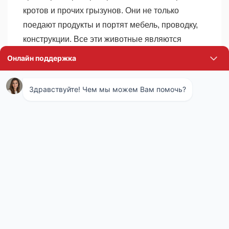
кротов и прочих грызунов. Они не только
поедают продукты и портят мебель, проводку,
конструкции. Все эти животные являются
разносчиками различных инфекций и их
распространение может привести к росту
заболеваемости и даже эпидемиям опасных
заболеваний.
Комплекс мероприятий по уничтожению
грызунов называется дератизацией. Обычно он
подразумевает совместное использование
нескольких методов, направленных на
уничтожение, препятствие распространению и
профилактику последующего появления
грызунов в доме или на участке. Сотрудники
санэпидемстанции определяют наиболее