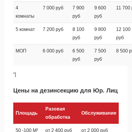
4
7 000 руб
7 900
9 600
11 700
комнаты
руб
руб
5 комнат
7 200 руб
8 100
9 800
12 100
руб
руб
руб
МОП
6 000 руб
6 500
7 500
8 500 
руб
руб
“]
Цены на дезинсекцию для Юр. Лиц
Разовая
Площадь
Обслуживание
обработка
50 -100 М²
от 2 400 руб
от 2 000 руб