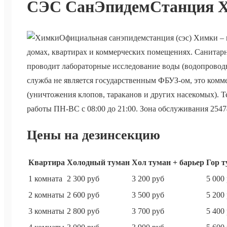
СЭС СанЭпидемСтанция 
Официальная санэпидемстанция (сэс) Химки –
домах, квартирах и коммерческих помещениях. Санитар
проводит лабораторные исследование воды (водопроводн
служба не является государственным ФБУЗ-ом, это комм
(уничтожения клопов, тараканов и других насекомых). Те
работы ПН-ВС с 08:00 до 21:00. Зона обслуживания 25474
Цены на дезинсекцию
Квартира
Холодный туман
Хол туман + барьер
Гор т
1 комната
2 300 руб
3 200 руб
5 000
2 комнаты
2 600 руб
3 500 руб
5 200
3 комнаты
2 800 руб
3 700 руб
5 400