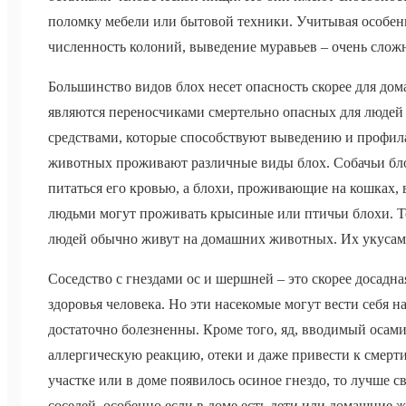
поломку мебели или бытовой техники. Учитывая особен
численность колоний, выведение муравьев – очень слож
Большинство видов блох несет опасность скорее для до
являются переносчиками смертельно опасных для людей 
средствами, которые способствуют выведению и профил
животных проживают различные виды блох. Собачьи бло
питаться его кровью, а блохи, проживающие на кошках, 
людьми могут проживать крысиные или птичьи блохи. Те
людей обычно живут на домашних животных. Их укусам 
Соседство с гнездами ос и шершней – это скорее досадна
здоровья человека. Но эти насекомые могут вести себя н
достаточно болезненны. Кроме того, яд, вводимый осам
аллергическую реакцию, отеки и даже привести к смерти
участке или в доме появилось осиное гнездо, то лучше 
соседей, особенно если в доме есть дети или домашние 