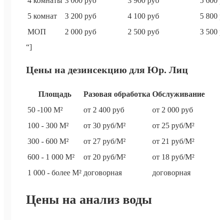
4 комнаты
3 000 руб
3 900 руб
5 600
5 комнат
3 200 руб
4 100 руб
5 800
МОП
2 000 руб
2 500 руб
3 500
“]
Цены на дезинсекцию для Юр. Лиц
Площадь
Разовая обработка
Обслуживание
50 -100 М²
от 2 400 руб
от 2 000 руб
100 - 300 М²
от 30 руб/М²
от 25 руб/М²
300 - 600 М²
от 27 руб/М²
от 21 руб/М²
600 - 1 000 М²
от 20 руб/М²
от 18 руб/М²
1 000 - более М²
договорная
договорная
Цены на анализ воды