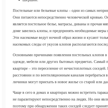
Постельные или бельевые клопы – одни из самых непри
Они питаются непосредственно человеческой кровью. О
является постельное белье, матрасы, диваны и прочая мяг
доме завелись клопы, и предпринять необходимые меры
Эти насекомые ведут ночной образ жизни и кусают толь
насекомых следы от укусов клопов располагаются послед
Основными причинами появления постельных клопов в к
одежде, мебели или других бытовых предметах. Самый п
квартире – это переселение от нечистоплотных соседей
расстоянии и по вентиляционным каналам перебраться в
личинки могут приехать в новое жилье со старой или д
Чаще в сего в домах и квартирах можно встретить тарак
не паразитируют непосредственно на людях. Но они явл
поэтому при обнаружении таких соседей следует принят