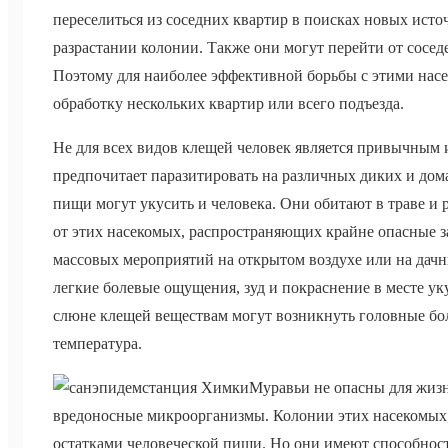
переселиться из соседних квартир в поисках новых ист
разрастании колонии. Также они могут перейти от сосед
Поэтому для наиболее эффективной борьбы с этими нас
обработку нескольких квартир или всего подъезда.
Не для всех видов клещей человек является привычным
предпочитает паразитировать на различных диких и до
пищи могут укусить и человека. Они обитают в траве и
от этих насекомых, распространяющих крайне опасные з
массовых мероприятий на открытом воздухе или на дач
легкие болевые ощущения, зуд и покраснение в месте ук
слюне клещей веществам могут возникнуть головные бо
температура.
Муравьи не опасны для жизн
вредоносные микроорганизмы. Колонии этих насекомых,
остатками человеческой пищи. Но они имеют способност