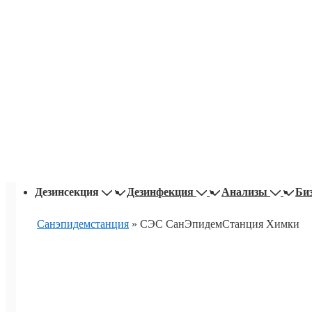
Основная
Дезинсекция
Дезинфекция
Анализы
Би
навигация
Санэпидемстанция
»
СЭС СанЭпидемСтанция Химки