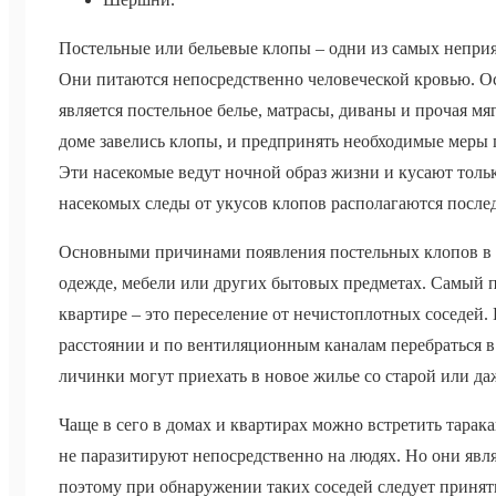
Постельные или бельевые клопы – одни из самых непри
Они питаются непосредственно человеческой кровью. О
является постельное белье, матрасы, диваны и прочая мяг
доме завелись клопы, и предпринять необходимые меры
Эти насекомые ведут ночной образ жизни и кусают толь
насекомых следы от укусов клопов располагаются послед
Основными причинами появления постельных клопов в к
одежде, мебели или других бытовых предметах. Самый п
квартире – это переселение от нечистоплотных соседей
расстоянии и по вентиляционным каналам перебраться в
личинки могут приехать в новое жилье со старой или д
Чаще в сего в домах и квартирах можно встретить тарак
не паразитируют непосредственно на людях. Но они явл
поэтому при обнаружении таких соседей следует принят