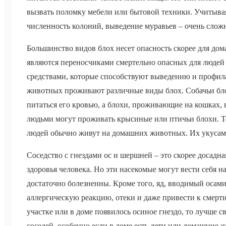
вызвать поломку мебели или бытовой техники. Учитыва
численность колоний, выведение муравьев – очень слож
Большинство видов блох несет опасность скорее для до
являются переносчиками смертельно опасных для людей 
средствами, которые способствуют выведению и профил
животных проживают различные виды блох. Собачьи бло
питаться его кровью, а блохи, проживающие на кошках, 
людьми могут проживать крысиные или птичьи блохи. Те
людей обычно живут на домашних животных. Их укусам 
Соседство с гнездами ос и шершней – это скорее досадна
здоровья человека. Но эти насекомые могут вести себя н
достаточно болезненны. Кроме того, яд, вводимый осам
аллергическую реакцию, отеки и даже привести к смерти
участке или в доме появилось осиное гнездо, то лучше 
соседей, особенно если в доме есть дети или домашние 