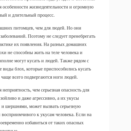
я особенности жизнедеятельности и огромную
ный и длительный процесс.
машних питомцев, чем для людей. Но они
заболеваний. Поэтому не следует пренебрегать
актике их появления. На разных домашних
хи не способны жить на теле человека и
вполне могут кусать и людей. Также рядом с
 виды блох, которые приспособились кусать
чаще всего подвергаются ноги людей.
я неприятность, чем серьезная опасность для
азойливо и даже агрессивно, а их укусы
и и шершнями, может вызвать серьезную
 восприимчивого к укусам человека. Если на
своевременно избавиться от таких опасных
животные.