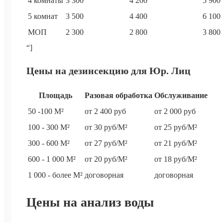
4 комнаты
3 300
4 200
5 900
5 комнат
3 500
4 400
6 100
МОП
2 300
2 800
3 800
“]
Цены на дезинсекцию для Юр. Лиц
Площадь
Разовая обработка
Обслуживание
50 -100 М²
от 2 400 руб
от 2 000 руб
100 - 300 М²
от 30 руб/М²
от 25 руб/М²
300 - 600 М²
от 27 руб/М²
от 21 руб/М²
600 - 1 000 М²
от 20 руб/М²
от 18 руб/М²
1 000 - более М²
договорная
договорная
Цены на анализ воды