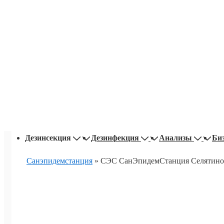
Основная
Дезинсекция
Дезинфекция
Анализы
Би
навигация
Санэпидемстанция
»
СЭС СанЭпидемСтанция Селятино