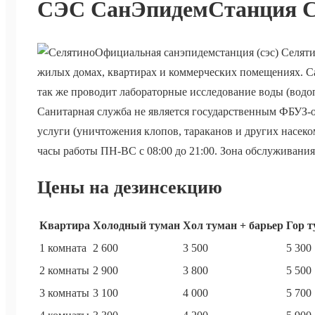
СЭС СанЭпидемСтанция С
Официальная санэпидемстанция (сэс) Селят
жилых домах, квартирах и коммерческих помещениях. С
так же проводит лабораторные исследование воды (водо
Санитарная служба не является государственным ФБУЗ-о
услуги (уничтожения клопов, тараканов и других насеком
часы работы ПН-ВС с 08:00 до 21:00. Зона обслуживания 
Цены на дезинсекцию
Квартира
Холодный туман
Хол туман + барьер
Гор т
1 комната
2 600
3 500
5 300
2 комнаты
2 900
3 800
5 500
3 комнаты
3 100
4 000
5 700