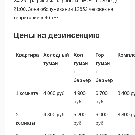
24-25, график и часы работы ПН-ВС с 08:00 до
21:00. Зона обслуживания 12652 человек на
территории в 46 км².
Цены на дезинсекцию
Квартира
Холодный
Хол
Гор
Компл
туман
туман
туман
+
+
барьер
барьер
1 комната
4 000 руб
4 900
6 700
8 400 р
руб
руб
2
4 300 руб
5 200
6 900
8 800 р
комнаты
руб
руб