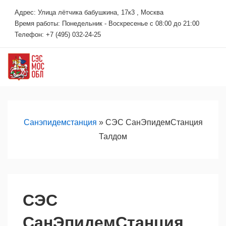
↓
Адрес: Улица лётчика бабушкина, 17к3 , Москва
Перейти
Время работы: Понедельник - Воскресенье с 08:00 до 21:00
к
Телефон: +7 (495) 032-24-25
основному
содержимому
М
Основная
навигация
Санэпидемстанция
»
СЭС СанЭпидемСтанция
Талдом
СЭС
СанЭпидемСтанция