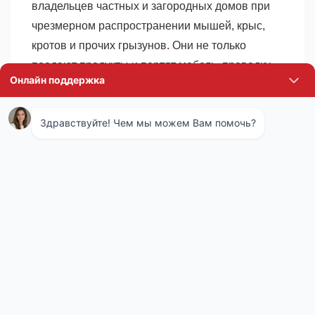
владельцев частных и загородных домов при
чрезмерном распространении мышей, крыс,
кротов и прочих грызунов. Они не только
поедают продукты и портят мебель, проводку,
конструкции. Все эти животные являются
разносчиками различных инфекций и их
распространение может привести к росту
заболеваемости и даже эпидемиям опасных
заболеваний.
Комплекс мероприятий по уничтожению
грызунов называется дератизацией. Обычно он
подразумевает совместное использование
нескольких методов, направленных на
уничтожение, препятствие распространению и
профилактику последующего появления