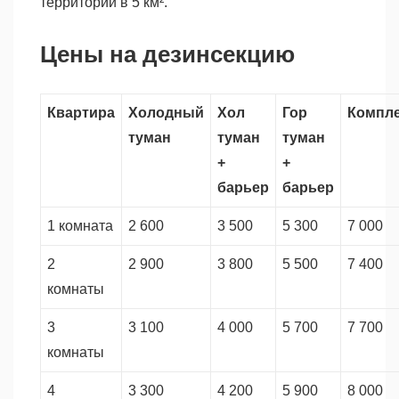
территории в 5 км².
Цены на дезинсекцию
Квартира
Холодный
Хол
Гор
Компл
туман
туман
туман
+
+
барьер
барьер
1 комната
2 600
3 500
5 300
7 000
2
2 900
3 800
5 500
7 400
комнаты
3
3 100
4 000
5 700
7 700
комнаты
4
3 300
4 200
5 900
8 000