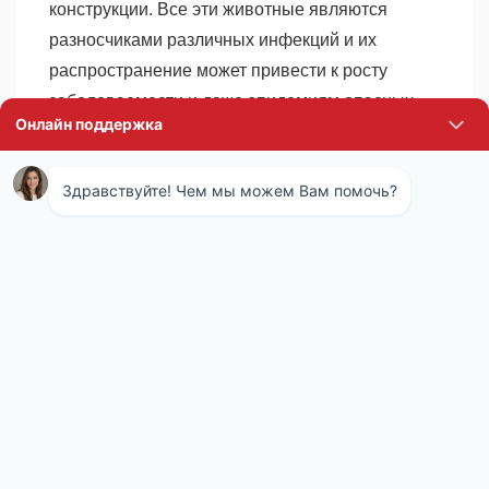
конструкции. Все эти животные являются
разносчиками различных инфекций и их
распространение может привести к росту
заболеваемости и даже эпидемиям опасных
заболеваний.
Комплекс мероприятий по уничтожению
грызунов называется дератизацией. Обычно он
подразумевает совместное использование
нескольких методов, направленных на
уничтожение, препятствие распространению и
профилактику последующего появления
грызунов в доме или на участке. Сотрудники
санэпидемстанции определяют наиболее
подходящую стратегию борьбы с вредителями,
исходя из анализа обстановки, а также