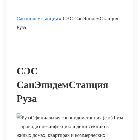
Санэпидемстанция
»
СЭС СанЭпидемСтанция
Руза
СЭС
СанЭпидемСтанция
Руза
Официальная санэпидемстанция (сэс) Руза
– проводит дезинфекцию и дезинсекцию в
жилых домах, квартирах и коммерческих