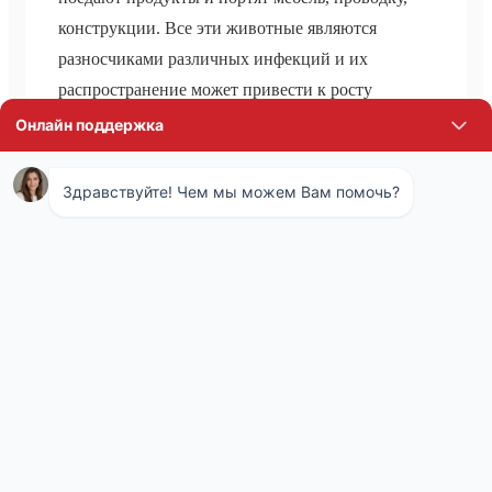
конструкции. Все эти животные являются
разносчиками различных инфекций и их
распространение может привести к росту
заболеваемости и даже эпидемиям опасных
заболеваний.
Комплекс мероприятий по уничтожению
грызунов называется дератизацией. Обычно он
подразумевает совместное использование
нескольких методов, направленных на
уничтожение, препятствие распространению и
профилактику последующего появления
грызунов в доме или на участке. Сотрудники
санэпидемстанции определяют наиболее
подходящую стратегию борьбы с вредителями,
исходя из анализа обстановки, а также