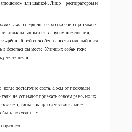
 капюшоном или шапкой. Лицо – респиратором и
юмах. Жало шершня и осы способно протыкать
кции, должны закрыться в другом помещении,
Разъярённый рой способен нанести сильный вред
ь в безопасном месте. Уличных собак тоже
дку через щели.
 когда достаточно света, а осы от прохлады
гады не успевают приехать совсем рано, но их
 особями, тогда как при самостоятельном
к быть покусанным.
 паразитов.