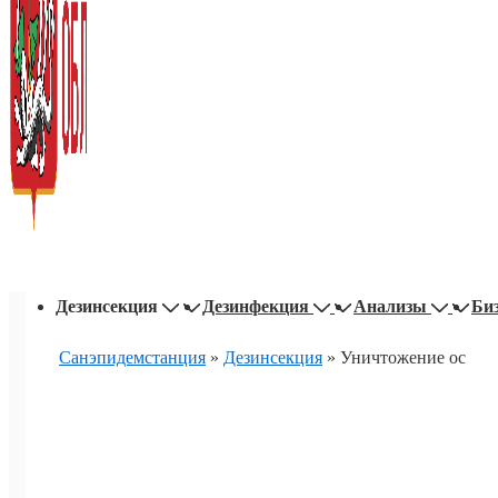
Основная
Дезинсекция
Дезинфекция
Анализы
Би
навигация
Санэпидемстанция
»
Дезинсекция
»
Уничтожение ос