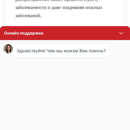
заболеваемости и даже эпидемиям опасных
заболеваний.
Комплекс мероприятий по уничтожению
грызунов называется дератизацией. Обычно он
подразумевает совместное использование
нескольких методов, направленных на
уничтожение, препятствие распространению и
профилактику последующего появления
грызунов в доме или на участке. Сотрудники
санэпидемстанции определяют наиболее
подходящую стратегию борьбы с вредителями,
исходя из анализа обстановки, а также
назначения и особенностей использования
здания или участка. Обычно для борьбы с
крысами, кротами и полевками применяют