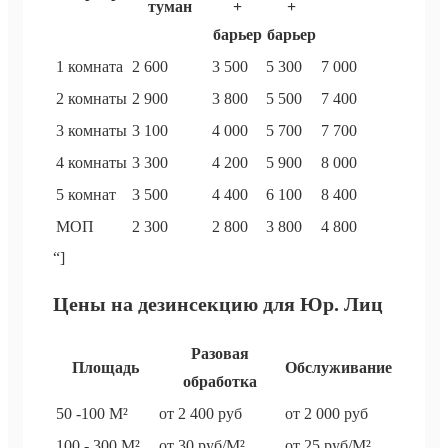
туман
+
+
барьер
барьер
1 комната
2 600
3 500
5 300
7 000
2 комнаты
2 900
3 800
5 500
7 400
3 комнаты
3 100
4 000
5 700
7 700
4 комнаты
3 300
4 200
5 900
8 000
5 комнат
3 500
4 400
6 100
8 400
МОП
2 300
2 800
3 800
4 800
“]
Цены на дезинсекцию для Юр. Лиц
Разовая
Площадь
Обслуживание
обработка
50 -100 М²
от 2 400 руб
от 2 000 руб
100 - 300 М²
от 30 руб/М²
от 25 руб/М²