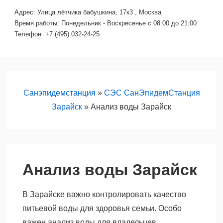
↓
Адрес: Улица лётчика бабушкина, 17к3 , Москва
Перейти
Время работы: Понедельник - Воскресенье с 08:00 до 21:00
к
Телефон: +7 (495) 032-24-25
основному
содержимому
Основная
М
навигация
Санэпидемстанция
»
СЭС СанЭпидемСтанция
Зарайск
»
Анализ воды Зарайск
Анализ воды Зарайск
В Зарайске важно контролировать качество
питьевой воды для здоровья семьи. Особо
важен анализ воды для владельцев