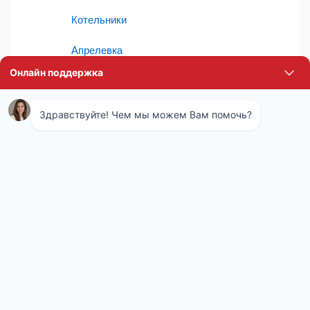
Котельники
Апрелевка
Электроугли
Дзержинский
Фрязино
Раменское
Голицыно
Лосино-Петровский
Щапово
Селятино