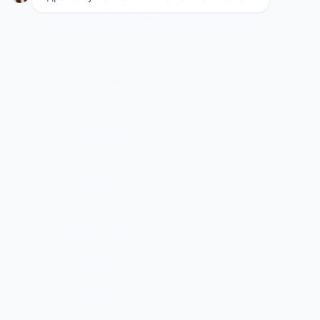
Железнодорожный
Королёв
Лыткарино
Лобня
Домодедово
Подольск
Михнево
Ивантеевка
Пушкино
Щёлково