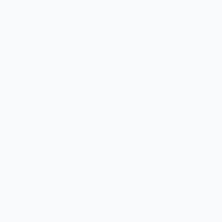
Голицыно
Лосино-Петровский
Щапово
Селятино
Истра
Софрино
Ногинск
Краснознаменск
Старая Купавна
Бронницы
Звенигород