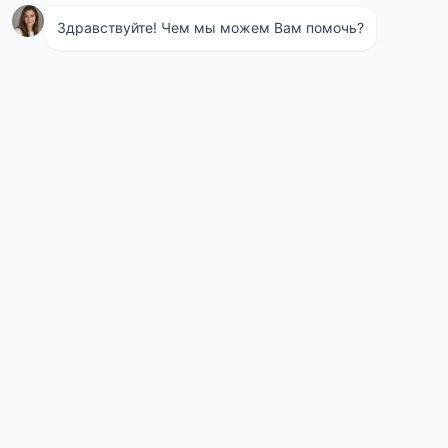
Щербинка
Железнодорожный
Королёв
Лыткарино
Лобня
Домодедово
Подольск
Михнево
Ивантеевка
Пушкино