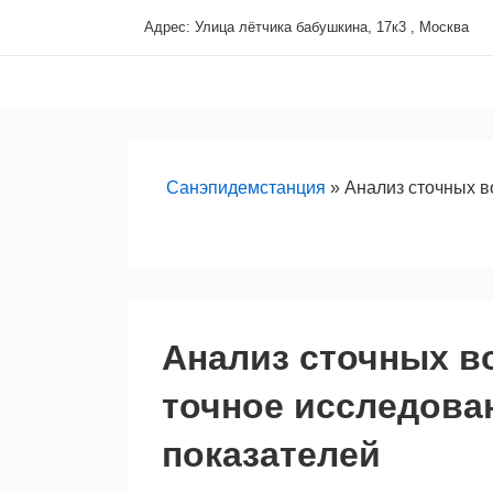
↓
Адрес: Улица лётчика бабушкина, 17к3 , Москва
Перейти
Основная
к
навигация
основному
содержимому
Санэпидемстанция
»
Анализ сточных в
Анализ сточных в
точное исследован
показателей