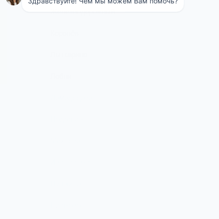
Железнодорожный
Королёв
Лыткарино
Лобня
Домодедово
Подольск
Михнево
Ивантеевка
Пушкино
Щёлково