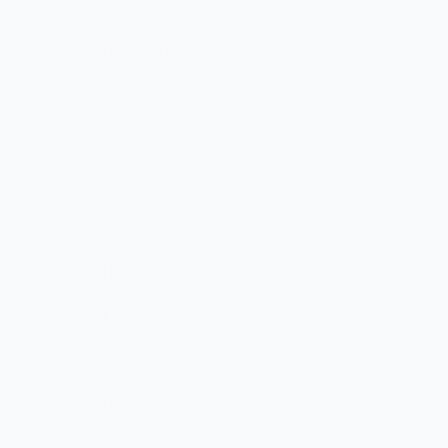
Голицыно
Лосино-Петровский
Щапово
Селятино
Истра
Софрино
Ногинск
Краснознаменск
Старая Купавна
Бронницы
Звенигород