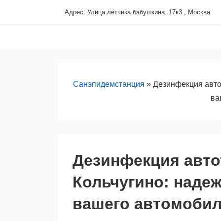
↓
Адрес: Улица лётчика бабушкина, 17к3 , Москва
Перейти
Основная
к
навигация
основному
содержимому
Санэпидемстанция
»
Дезинфекция авто
ва
Дезинфекция авто
Кольчугино: наде
вашего автомоби