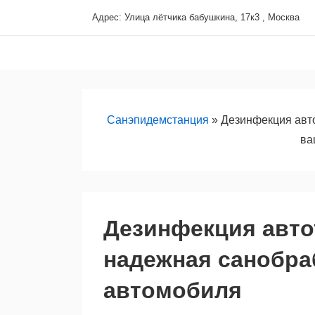
↓
Адрес: Улица лётчика бабушкина, 17к3 , Москва
Перейти
Основная
к
навигация
основному
содержимому
Санэпидемстанция
»
Дезинфекция авто
ва
Дезинфекция авто
надежная санобра
автомобиля