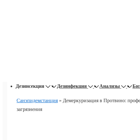
Основная
Дезинсекция
Дезинфекция
Анализы
Би
навигация
Санэпидемстанция
»
Демеркуризация в Протвино: профе
загрязнения