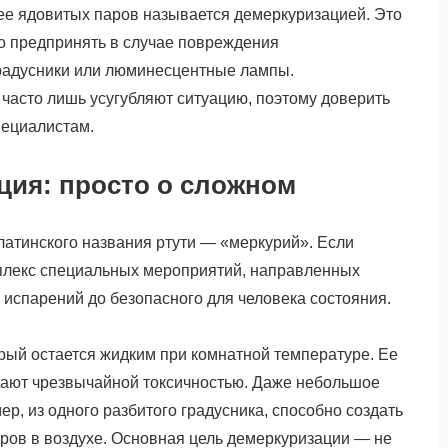
 ее ядовитых паров называется демеркуризацией. Это
о предпринять в случае повреждения
градусники или люминесцентные лампы.
часто лишь усугубляют ситуацию, поэтому доверить
пециалистам.
ция: просто о сложном
латинского названия ртути — «меркурий». Если
мплекс специальных мероприятий, направленных
 испарений до безопасного для человека состояния.
рый остается жидким при комнатной температуре. Ее
адают чрезвычайной токсичностью. Даже небольшое
р, из одного разбитого градусника, способно создать
ров в воздухе. Основная цель демеркуризации — не