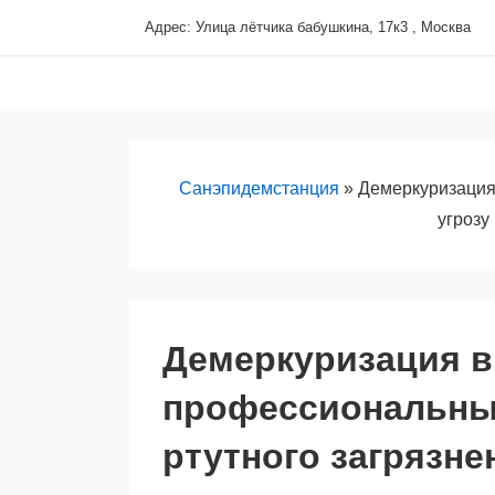
↓
Адрес: Улица лётчика бабушкина, 17к3 , Москва
Перейти
Основная
к
навигация
основному
содержимому
Санэпидемстанция
»
Демеркуризация
угрозу
Демеркуризация в
профессиональный
ртутного загрязне