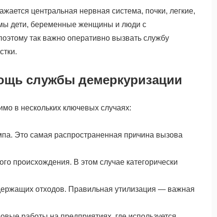
жается центральная нервная система, почки, легкие,
имы дети, беременные женщины и люди с
оэтому так важно оперативно вызвать службу
стки.
ощь службы демеркуризации
мо в нескольких ключевых случаях:
мпа. Это самая распространенная причина вызова
го происхождения. В этом случае категорически
держащих отходов. Правильная утилизация — важная
вые работы на предприятиях, где используется