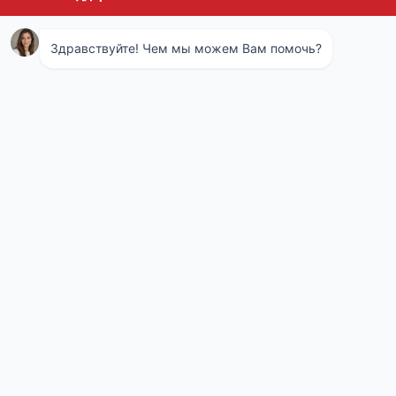
50%
на вторую услугу
50%
на вторую квартиру
10%
по социальной карте Москвича
Москва
Реутов
Люберцы
Химки
Красногорск
Видное