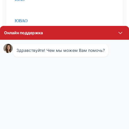
ЮВАО
Зеленоград
Троицк
Реутов
Люберцы
Химки