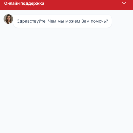
АКЦИИ И СКИДКИ
50%
на вторую услугу
50%
на вторую квартиру
10%
по социальной карте Москвича
Москва
Реутов
Люберцы
Химки
Красногорск
Видное