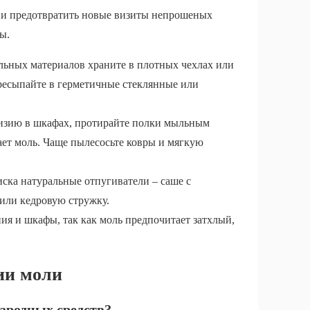
и и предотвратить новые визиты непрошеных
ы.
льных материалов храните в плотных чехлах или
ресыпайте в герметичные стеклянные или
визию в шкафах, протирайте полки мыльным
ает моль. Чаще пылесосьте ковры и мягкую
иска натуральные отпугиватели – саше с
или кедровую стружку.
я и шкафы, так как моль предпочитает затхлый,
ии моли
ародных средств?