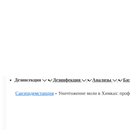
Основная
Дезинсекция
Дезинфекция
Анализы
Би
навигация
Санэпидемстанция
»
Уничтожение моли в Химках: проф