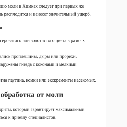
нию моли в Химках следует при первых же
ль расплодится и нанесет значительный ущерб.
я
сероватого или золотистого цвета в разных
ились проплешины, дыры или прорехи.
наружены гнезда с коконами и мелкими
етна паутина, комки или экскременты насекомых.
обработка от моли
горитм, который гарантирует максимальный
ься к приезду специалистов.