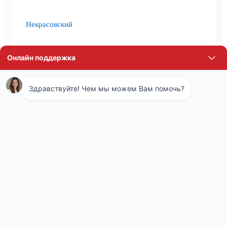
Некрасовский
Жуковский
Климовск
Котельники
Апрелевка
Электроугли