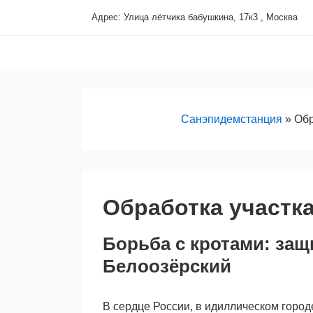
↓
Адрес: Улица лётчика бабушкина, 17к3 , Москва
Перейти
Основная
к
навигация
основному
содержимому
Санэпидемстанция
»
Обр
Обработка участка
Борьба с кротами: защ
Белоозёрский
В сердце России, в идиллическом город