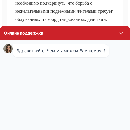
необходимо подчеркнуть, что борьба с
нежелательными подземными жителями требует
обдуманных и скоординированных действий.
Мы рассмотрели воздействие, которое наносят
эти маленькие создания зеленым зонам, личным
подворьям и даже фундаментам наших домов.
Чтобы предотвратить дальнейшее
разрушительное воздействие и сохранить
красоту и благополучие нашего города, пришло
время объединить наши усилия. Служба СЭС
города Волоколамск имеет всю необходимую
экспертизу и ресурсы для эффективной работы
по контролю численности кротов.
Профессионалы из СЭС способны оценить
масштабы проблемы и предложить оптимальные
способы решения, варьирующиеся от гуманных