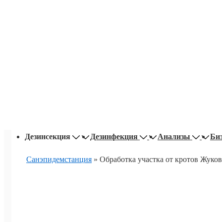
Основная
Дезинсекция
Дезинфекция
Анализы
Би
навигация
Санэпидемстанция
»
Обработка участка от кротов Жуков