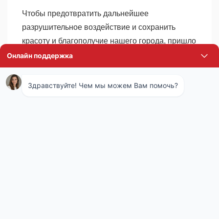
Чтобы предотвратить дальнейшее
разрушительное воздействие и сохранить
красоту и благополучие нашего города, пришло
время объединить наши усилия. Служба СЭС
города Наро-фоминск имеет всю необходимую
экспертизу и ресурсы для эффективной работы
по контролю численности кротов.
Профессионалы из СЭС способны оценить
масштабы проблемы и предложить
оптимальные способы решения,
варьирующиеся от гуманных методов
отпугивания до локализации и переселения
кротов.
Действие каждого жителя важно — не
оставляйте проблему без внимания. Если вы