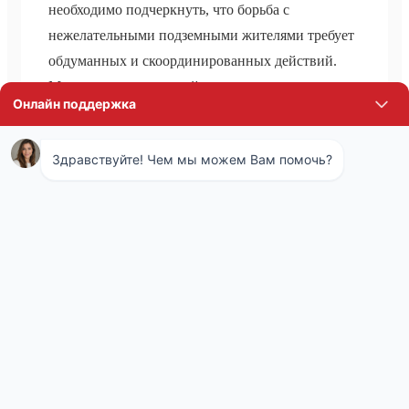
необходимо подчеркнуть, что борьба с
нежелательными подземными жителями требует
обдуманных и скоординированных действий.
Мы рассмотрели воздействие, которое наносят
эти маленькие создания зеленым зонам, личным
подворьям и даже фундаментам наших домов.
Чтобы предотвратить дальнейшее
разрушительное воздействие и сохранить
красоту и благополучие нашего города, пришло
время объединить наши усилия. Служба СЭС
города Сергиев посад имеет всю необходимую
экспертизу и ресурсы для эффективной работы
по контролю численности кротов.
Профессионалы из СЭС способны оценить
масштабы проблемы и предложить оптимальные
способы решения, варьирующиеся от гуманных