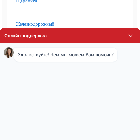
Щербинка
Железнодорожный
Королёв
Лыткарино
Лобня
Домодедово
Подольск