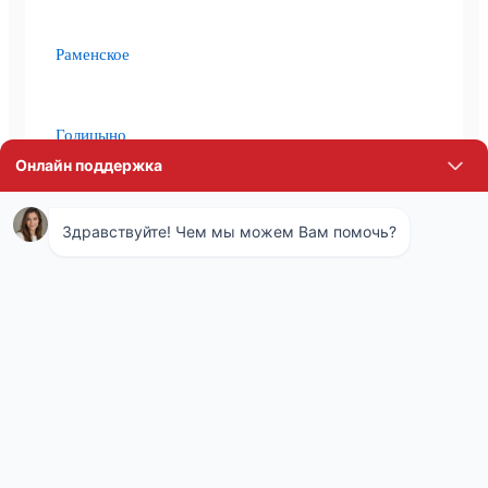
Раменское
Голицыно
Лосино-Петровский
Щапово
Селятино
Истра