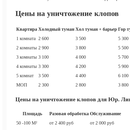
Цены на уничтожение клопов
Квартира
Холодный туман
Хол туман + барьер
Гор т
1 комната
2 600
3 500
5 300
2 комнаты
2 900
3 800
5 500
3 комнаты
3 100
4 000
5 700
4 комнаты
3 300
4 200
5 900
5 комнат
3 500
4 400
6 100
МОП
2 300
2 800
3 800
Цены на уничтожение клопов для Юр. Ли
Площадь
Разовая обработка
Обслуживание
50 -100 М²
от 2 400 руб
от 2 000 руб