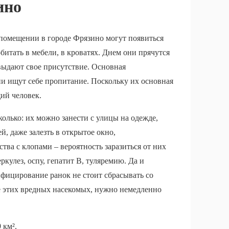
ино
 помещении в городе Фрязино могут появиться
битать в мебели, в кроватях. Днем они прячутся
выдают свое присутствие. Основная
ни ищут себе пропитание. Поскольку их основная
ий человек.
олько: их можно занести с улицы на одежде,
й, даже залезть в открытое окно,
ва с клопами – вероятность заразиться от них
улез, оспу, гепатит В, туляремию. Да и
инфицирование ранок не стоит сбрасывать со
ие этих вредных насекомых, нужно немедленно
 км².