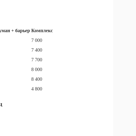
уман + барьер
Комплекс
7 000
7 400
7 700
8 000
8 400
4 800
ц