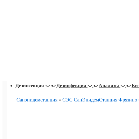
Основная
Дезинсекция
Дезинфекция
Анализы
Би
навигация
Санэпидемстанция
»
СЭС СанЭпидемСтанция Фрязино