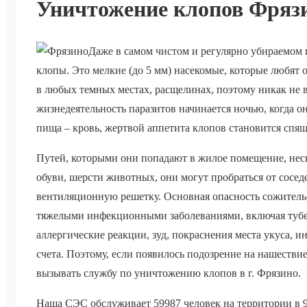
Уничтожение клопов Фряз
Даже в самом чистом и регулярно убираемом
клопы. Это мелкие (до 5 мм) насекомые, которые любят о
в любых темных местах, расщелинах, поэтому никак не 
жизнедеятельность паразитов начинается ночью, когда о
пища – кровь, жертвой аппетита клопов становится спящ
Путей, которыми они попадают в жилое помещение, неск
обуви, шерсти животных, они могут пробраться от соседе
вентиляционную решетку. Основная опасность сожительст
тяжелыми инфекционными заболеваниями, включая туберк
аллергические реакции, зуд, покраснения места укуса, 
счета. Поэтому, если появилось подозрение на нашеств
вызывать службу по уничтожению клопов в г. Фрязино.
Наша СЭС обслуживает 59987 человек на территории в 9