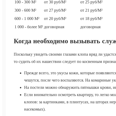
100 - 300 М²
от 30 руб/М²
от 25 руб/М²
300 - 600 М²
от 27 руб/М²
от 21 руб/М²
600 - 1 000 М²
от 20 руб/М²
от 18 руб/М²
1 000 - более М²
договорная
договорная
Когда необходимо вызывать служ
Поскольку увидеть своими глазами клопа вряд ли удастся
то судить об их нашествии следует по косвенным призна
Прежде всего, это укусы кожи, которые появляются
чешутся, после чего воспаляются. На комариные у
На постели можно обнаружить пятнышки крови, ино
Если внимательно осмотреть квартиру, то легко м
клопов: за картинками, в плинтусах, на шторах не
насекомых).