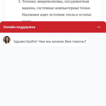
Техника: микроволновка, посудомоечная
машина, системные компьютерные блоки.
Насекомое ищет источник тепла и остатки
пищи.
В подъездах, они обитают в электрических
щитах, мусоропроводах, шахтах лифта.
При оформлении заказа на уничтожение
тараканов, специалисты стараются подойти к
вопросам комплексно, чтобы добиться
максимально качественного результата, и
избавить заказчика от непрошенных гостей.
В чем преимущества
профессиональных служб?
Практика показывает, что