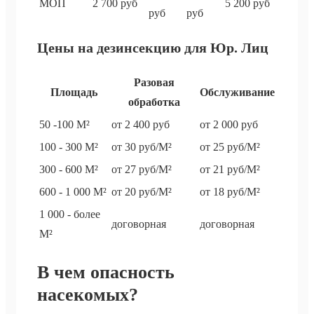
МОП
2 700 руб
5 200 руб
руб
руб
Цены на дезинсекцию для Юр. Лиц
Разовая
Площадь
Обслуживание
обработка
50 -100 М²
от 2 400 руб
от 2 000 руб
100 - 300 М²
от 30 руб/М²
от 25 руб/М²
300 - 600 М²
от 27 руб/М²
от 21 руб/М²
600 - 1 000 М²
от 20 руб/М²
от 18 руб/М²
1 000 - более
договорная
договорная
М²
В чем опасность
насекомых?