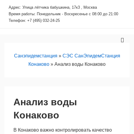
↓
Адрес: Улица лётчика бабушкина, 17к3 , Москва
Перейти
Время работы: Понедельник - Воскресенье с 08:00 до 21:00
к
Телефон: +7 (495) 032-24-25
основному
содержимому
Основная
МЕ
навигация
Санэпидемстанция
»
СЭС СанЭпидемСтанция
Конаково
»
Анализ воды Конаково
Анализ воды
Конаково
В Конаково важно контролировать качество