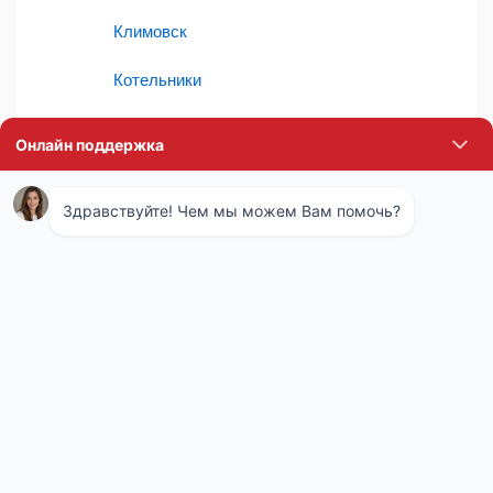
Климовск
Котельники
Апрелевка
Электроугли
Дзержинский
Фрязино
Раменское
Голицыно
Лосино-Петровский
Щапово