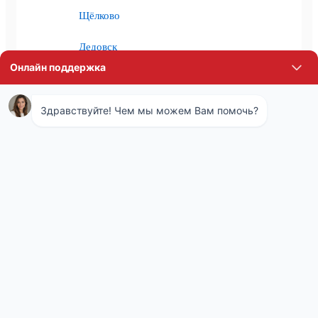
Щёлково
Дедовск
Некрасовский
Жуковский
Климовск
Котельники
Апрелевка
Электроугли
Дзержинский
Фрязино