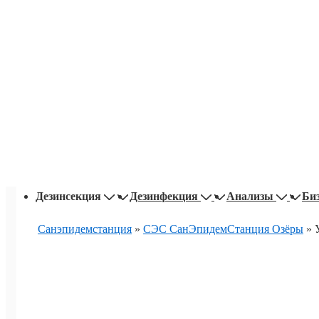
Основная
Дезинсекция
Дезинфекция
Анализы
Би
навигация
Санэпидемстанция
»
СЭС СанЭпидемСтанция Озёры
»