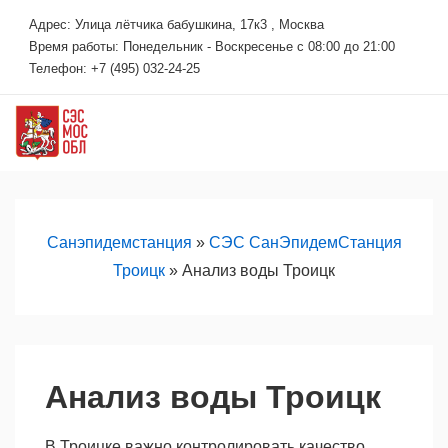
↓
Адрес: Улица лётчика бабушкина, 17к3 , Москва
Перейти
Время работы: Понедельник - Воскресенье с 08:00 до 21:00
к
Телефон: +7 (495) 032-24-25
основному
содержимому
М
Основная
навигация
Санэпидемстанция
»
СЭС СанЭпидемСтанция
Троицк
»
Анализ воды Троицк
Анализ воды Троицк
В Троицке важно контролировать качество