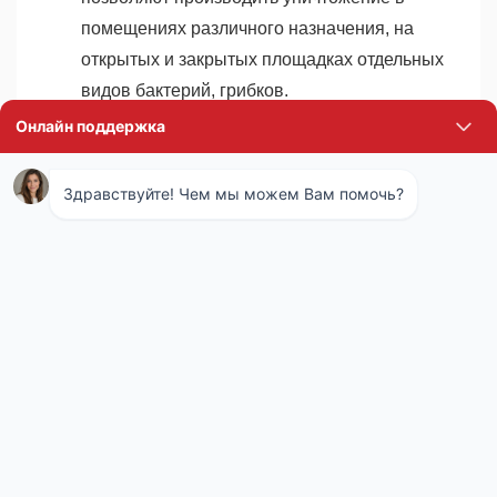
помещениях различного назначения, на
открытых и закрытых площадках отдельных
видов бактерий, грибков.
В каждом случае вариант проведения
дезинфекции в городе Волоколамск зависит от
различных факторов. Только опытные
специалисты правильно определят вариант
уничтожения микроорганизмов, который будет
максимально результативным и принесет
профилактический эффект.
Виды дезинфекции в городе
Волоколамск
Профилактические способы борьбы с