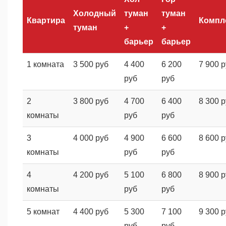
Холодный
туман
туман
Квартира
Компл
туман
+
+
барьер
барьер
1 комната
3 500 руб
4 400
6 200
7 900 
руб
руб
2
3 800 руб
4 700
6 400
8 300 
комнаты
руб
руб
3
4 000 руб
4 900
6 600
8 600 
комнаты
руб
руб
4
4 200 руб
5 100
6 800
8 900 
комнаты
руб
руб
5 комнат
4 400 руб
5 300
7 100
9 300 
руб
руб