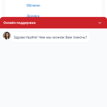
Щёлково
Дедовск
Некрасовский
Жуковский
Климовск
Котельники
Апрелевка
Электроугли
Дзержинский
Фрязино