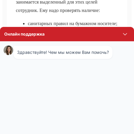
занимается выделенный для этих целей
сотрудник. Ему надо проверять наличие:
санитарных правил на бумажном носителе;
документов, подтверждающих разрешение
на использование применяемых
химических средств;
медицинских книжек сотрудников;
инструкции по безопасности в работе с
применяемыми химическими средствами.
Последние должны размещаться на видном
месте.
Лаборатория организации должна проверять
пробы воздуха во всех помещениях на наличие
отравляющих веществ. Проверка проводится в
начале работы предприятия и ежегодно. О любом